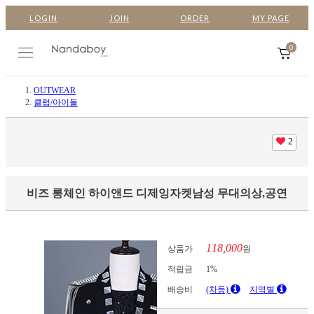
LOGIN
JOIN
ORDER
MY PAGE
0
OUTWEAR
클럽/아이돌
2
비즈 롱체인 하이앤드 디제잉자켓남성 무대의상,공연
118,000
상품가
원
적립금
1%
배송비
(차등)
지역별