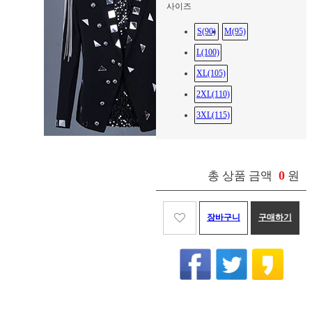
사이즈
S(90)
M(95)
L(100)
XL(105)
2XL(110)
3XL(115)
0
총 상품 금액
원
장바구니
구매하기