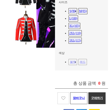
사이즈
S(90)
M(95)
L(100)
XL(105)
2XL(110)
3XL(115)
색상
블랙
레드
0
총 상품 금액
원
장바구니
구매하기