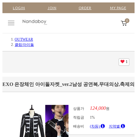
LOGIN
JOIN
ORDER
MY PAGE
0
OUTWEAR
클럽/아이돌
1
EXO 은장체인 아이돌자켓_ver.2남성 공연복,무대의상,축제의
124,000
상품가
원
적립금
1%
배송비
(차등)
지역별