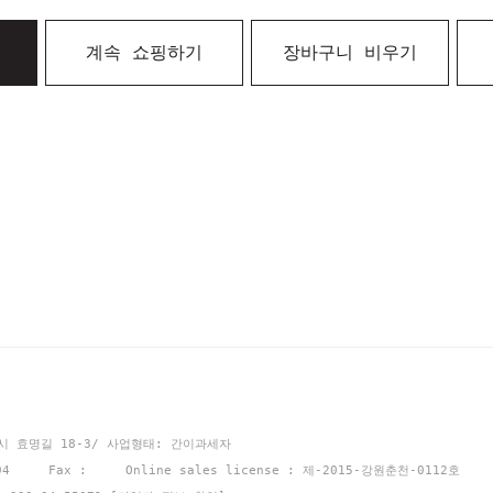
계속 쇼핑하기
장바구니 비우기
천시 효명길 18-3/ 사업형태: 간이과세자
9894 Fax : Online sales license : 제-2015-강원춘천-0112호