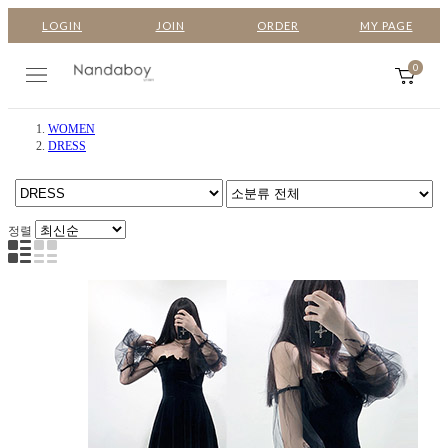
LOGIN
JOIN
ORDER
MY PAGE
0
WOMEN
DRESS
정렬