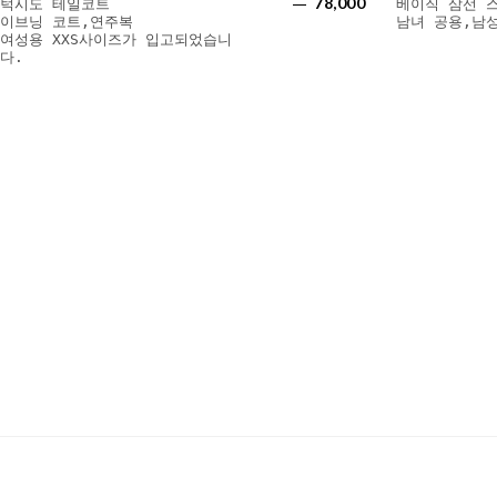
78,000
턱시도 테일코트
베이직 삼선 
이브닝 코트,연주복
남녀 공용,남
여성용 XXS사이즈가 입고되었습니
다.